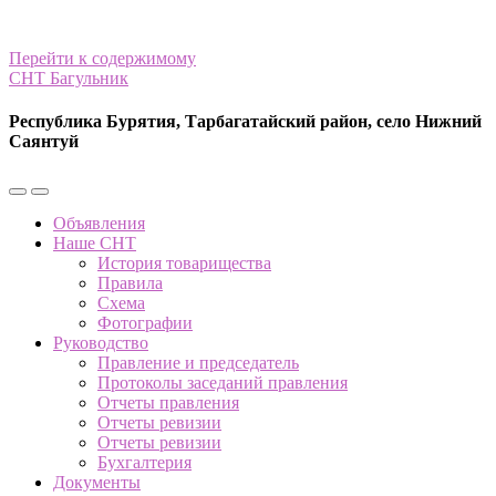
Перейти к содержимому
СНТ Багульник
Республика Бурятия, Тарбагатайский район, село Нижний
Саянтуй
Переключить
Переключить
мобильное
поле
Объявления
меню
поиска
Наше СНТ
История товарищества
Правила
Схема
Фотографии
Руководство
Правление и председатель
Протоколы заседаний правления
Отчеты правления
Отчеты ревизии
Отчеты ревизии
Бухгалтерия
Документы