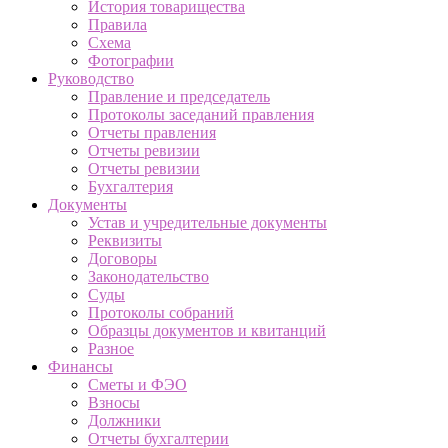
История товарищества
Правила
Схема
Фотографии
Руководство
Правление и председатель
Протоколы заседаний правления
Отчеты правления
Отчеты ревизии
Отчеты ревизии
Бухгалтерия
Документы
Устав и учредительные документы
Реквизиты
Договоры
Законодательство
Суды
Протоколы собраний
Образцы документов и квитанций
Разное
Финансы
Сметы и ФЭО
Взносы
Должники
Отчеты бухгалтерии