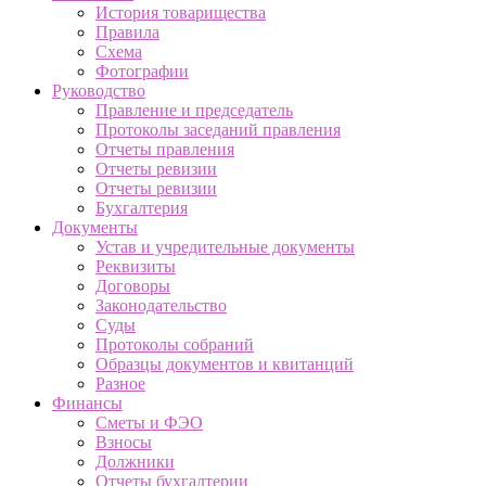
История товарищества
Правила
Схема
Фотографии
Руководство
Правление и председатель
Протоколы заседаний правления
Отчеты правления
Отчеты ревизии
Отчеты ревизии
Бухгалтерия
Документы
Устав и учредительные документы
Реквизиты
Договоры
Законодательство
Суды
Протоколы собраний
Образцы документов и квитанций
Разное
Финансы
Сметы и ФЭО
Взносы
Должники
Отчеты бухгалтерии