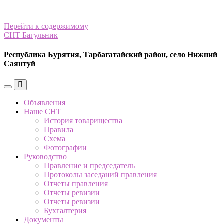
Перейти к содержимому
СНТ Багульник
Республика Бурятия, Тарбагатайский район, село Нижний
Саянтуй
Переключить
Переключить
мобильное
поле
Объявления
меню
поиска
Наше СНТ
История товарищества
Правила
Схема
Фотографии
Руководство
Правление и председатель
Протоколы заседаний правления
Отчеты правления
Отчеты ревизии
Отчеты ревизии
Бухгалтерия
Документы