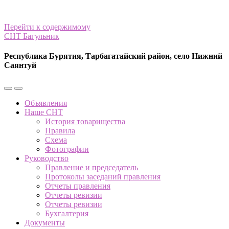
Перейти к содержимому
СНТ Багульник
Республика Бурятия, Тарбагатайский район, село Нижний
Саянтуй
Переключить
Переключить
мобильное
поле
Объявления
меню
поиска
Наше СНТ
История товарищества
Правила
Схема
Фотографии
Руководство
Правление и председатель
Протоколы заседаний правления
Отчеты правления
Отчеты ревизии
Отчеты ревизии
Бухгалтерия
Документы