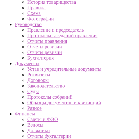
История товарищества
Правила
Схема
Фотографии
Руководство
Правление и председатель
Протоколы заседаний правления
Отчеты правления
Отчеты ревизии
Отчеты ревизии
Бухгалтерия
Документы
Устав и учредительные документы
Реквизиты
Договоры
Законодательство
Суды
Протоколы собраний
Образцы документов и квитанций
Разное
Финансы
Сметы и ФЭО
Взносы
Должники
Отчеты бухгалтерии