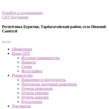
Перейти к содержимому
СНТ Багульник
Республика Бурятия, Тарбагатайский район, село Нижний
Саянтуй
Переключить
Переключить
мобильное
поле
Объявления
меню
поиска
Наше СНТ
История товарищества
Правила
Схема
Фотографии
Руководство
Правление и председатель
Протоколы заседаний правления
Отчеты правления
Отчеты ревизии
Отчеты ревизии
Бухгалтерия
Документы