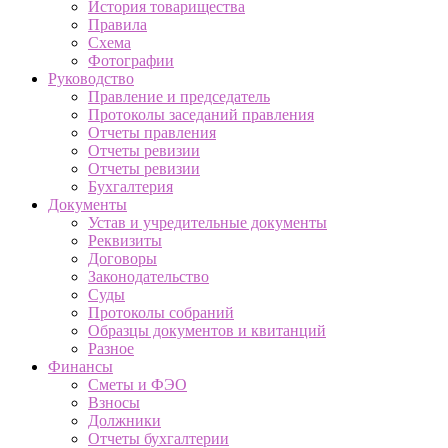
История товарищества
Правила
Схема
Фотографии
Руководство
Правление и председатель
Протоколы заседаний правления
Отчеты правления
Отчеты ревизии
Отчеты ревизии
Бухгалтерия
Документы
Устав и учредительные документы
Реквизиты
Договоры
Законодательство
Суды
Протоколы собраний
Образцы документов и квитанций
Разное
Финансы
Сметы и ФЭО
Взносы
Должники
Отчеты бухгалтерии