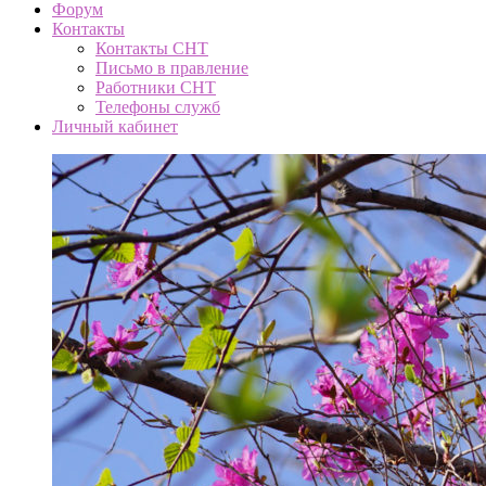
Форум
Контакты
Контакты СНТ
Письмо в правление
Работники СНТ
Телефоны служб
Личный кабинет