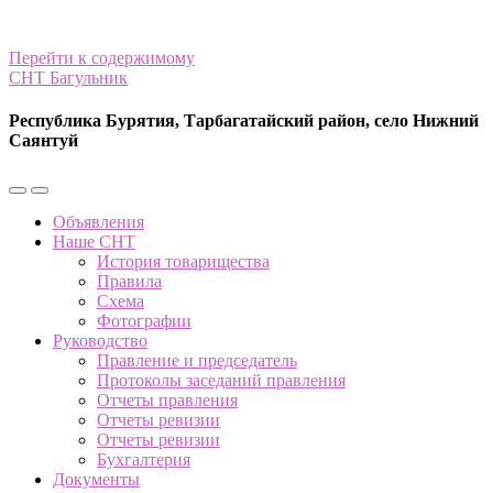
Перейти к содержимому
СНТ Багульник
Республика Бурятия, Тарбагатайский район, село Нижний
Саянтуй
Переключить
Переключить
мобильное
поле
Объявления
меню
поиска
Наше СНТ
История товарищества
Правила
Схема
Фотографии
Руководство
Правление и председатель
Протоколы заседаний правления
Отчеты правления
Отчеты ревизии
Отчеты ревизии
Бухгалтерия
Документы