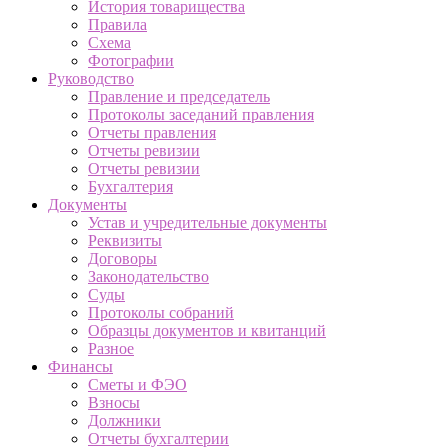
История товарищества
Правила
Схема
Фотографии
Руководство
Правление и председатель
Протоколы заседаний правления
Отчеты правления
Отчеты ревизии
Отчеты ревизии
Бухгалтерия
Документы
Устав и учредительные документы
Реквизиты
Договоры
Законодательство
Суды
Протоколы собраний
Образцы документов и квитанций
Разное
Финансы
Сметы и ФЭО
Взносы
Должники
Отчеты бухгалтерии