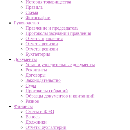
История товарищества
Правила
Схема
Фотографии
Руководство
Правление и председатель
Протоколы заседаний правления
Отчеты правления
Отчеты ревизии
Отчеты ревизии
Бухгалтерия
Документы
Устав и учредительные документы
Реквизиты
Договоры
Законодательство
Суды
Протоколы собраний
Образцы документов и квитанций
Разное
Финансы
Сметы и ФЭО
Взносы
Должники
Отчеты бухгалтерии