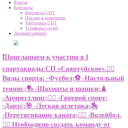
Форум
Контакты
Контакты СНТ
Письмо в правление
Работники СНТ
Телефоны служб
Личный кабинет
❗️Приглашаем к участию в I
спартакиады СП «Саянтуйское».🚵‍♀️
Виды спорта: -Футбол;⚽️ -Настольный
теннис;🏓 -Шахматы и шашки;♟
-Армрестлинг;🤼‍♀️ -Гиревой спорт;
-Дартс;🎯 -Легкая атлетика;🏇
-Перетягивание каната;🤼‍♂️ -Волейбол.
🤽‍♀️ Необходимо создать команду от