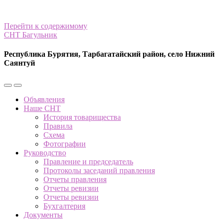
Перейти к содержимому
СНТ Багульник
Республика Бурятия, Тарбагатайский район, село Нижний
Саянтуй
Переключить
Переключить
мобильное
поле
Объявления
меню
поиска
Наше СНТ
История товарищества
Правила
Схема
Фотографии
Руководство
Правление и председатель
Протоколы заседаний правления
Отчеты правления
Отчеты ревизии
Отчеты ревизии
Бухгалтерия
Документы