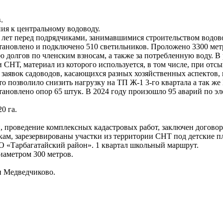
.
ия к центральному водоводу.
лет перед подрядчиками, занимавшимися строительством водов
становлено и подключено 510 светильников. Проложено 3300 мет
долгов по членским взносам, а также за потребленную воду. В 
и СНТ, материал из которого используется, в том числе, при от
9 заявок садоводов, касающихся разных хозяйственных аспектов,
то позволило снизить нагрузку на ТП Ж-1 3-го квартала а так же
тановлено опор 65 штук. В 2024 году произошло 95 аварий по эл
0 га.
, проведение комплексных кадастровых работ, заключен договор 
кам, зарезервированы участки из территории СНТ под детские п
МО «Тарбагатайский район». 1 квартал школьный маршрут.
иаметром 300 метров.
ии Медведчиково.