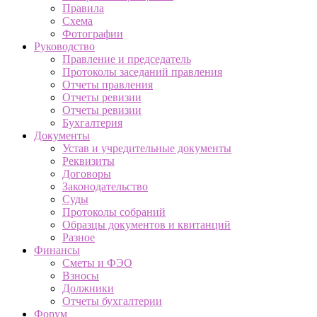
Правила
Схема
Фотографии
Руководство
Правление и председатель
Протоколы заседаний правления
Отчеты правления
Отчеты ревизии
Отчеты ревизии
Бухгалтерия
Документы
Устав и учредительные документы
Реквизиты
Договоры
Законодательство
Суды
Протоколы собраний
Образцы документов и квитанций
Разное
Финансы
Сметы и ФЭО
Взносы
Должники
Отчеты бухгалтерии
Форум