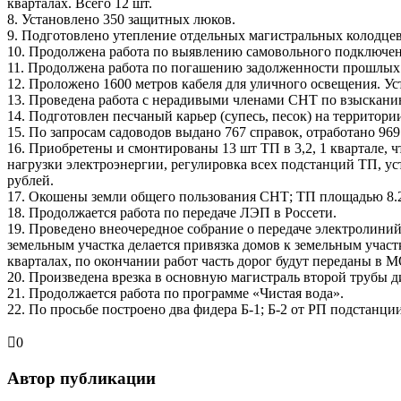
кварталах. Всего 12 шт.
8. Установлено 350 защитных люков.
9. Подготовлено утепление отдельных магистральных колодцев
10. Продолжена работа по выявлению самовольного подключен
11. Продолжена работа по погашению задолженности прошлых 
12. Проложено 1600 метров кабеля для уличного освещения. У
13. Проведена работа с нерадивыми членами СНТ по взысканию 
14. Подготовлен песчаный карьер (супесь, песок) на территори
15. По запросам садоводов выдано 767 справок, отработано 96
16. Приобретены и смонтированы 13 шт ТП в 3,2, 1 квартале, ч
нагрузки электроэнергии, регулировка всех подстанций ТП, ус
рублей.
17. Окошены земли общего пользования СНТ; ТП площадью 8.2
18. Продолжается работа по передаче ЛЭП в Россети.
19. Проведено внеочередное собрание о передаче электролиний
земельным участка делается привязка домов к земельным участ
кварталах, по окончании работ часть дорог будут переданы в 
20. Произведена врезка в основную магистраль второй трубы д
21. Продолжается работа по программе «Чистая вода».
22. По просьбе построено два фидера Б-1; Б-2 от РП подстанц
0
Автор публикации