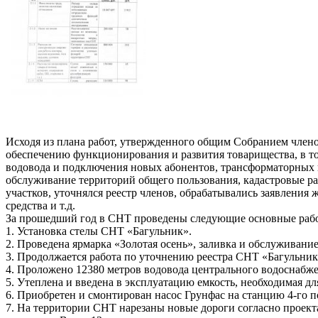
Исходя из плана работ, утвержденного общим Собранием член
обеспечению функционирования и развития товарищества, в то
водовода и подключения новых абонентов, трансформаторных по
обслуживание территорий общего пользования, кадастровые ра
участков, уточнялся реестр членов, обрабатывались заявления 
средства и т.д.
За прошедший год в СНТ проведены следующие основные раб
1. Установка стелы СНТ «Багульник».
2. Проведена ярмарка «Золотая осень», заливка и обслуживани
3. Продолжается работа по уточнению реестра СНТ «Багульник
4. Проложено 12380 метров водовода центрального водоснабж
5. Утеплена и введена в эксплуатацию емкость, необходимая дл
6. Приобретен и смонтирован насос Грунфас на станцию 4-го п
7. На территории СНТ нарезаны новые дороги согласно проекта 