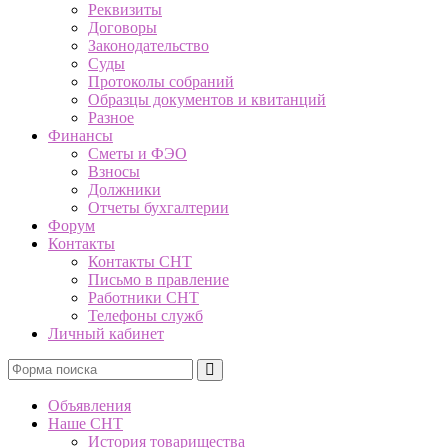
Реквизиты
Договоры
Законодательство
Суды
Протоколы собраний
Образцы документов и квитанций
Разное
Финансы
Сметы и ФЭО
Взносы
Должники
Отчеты бухгалтерии
Форум
Контакты
Контакты СНТ
Письмо в правление
Работники СНТ
Телефоны служб
Личный кабинет
Поиск
Объявления
Наше СНТ
История товарищества