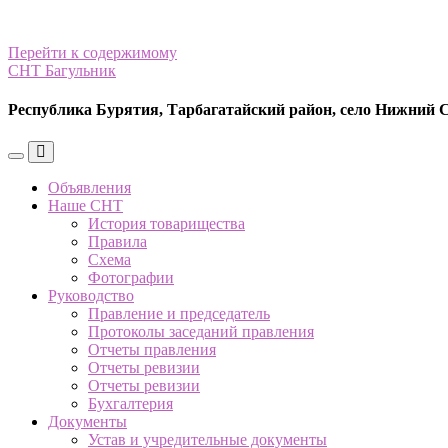
Перейти к содержимому
СНТ Багульник
Республика Бурятия, Тарбагатайский район, село Нижний 
Переключить
Переключить
мобильное
поле
Объявления
меню
поиска
Наше СНТ
История товарищества
Правила
Схема
Фотографии
Руководство
Правление и председатель
Протоколы заседаний правления
Отчеты правления
Отчеты ревизии
Отчеты ревизии
Бухгалтерия
Документы
Устав и учредительные документы